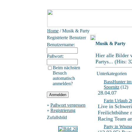
Home
/ Musik & Party
Registrierte Benutzer
Musik & Party
Benutzername:
Hier alle Bilder
Paßwort:
Partys... (Hits: 
Beim nächsten
Besuch
Unterkategorien
automatisch
BassHunter im
anmelden?
Spornitz
(12)
28.04.07
Farin Urlaub 
»
Paßwort vergessen
Live in Schweri
»
Registrierung
Freilichtbühne 
Zufallsbild
Racing Team a
Party in Wisma