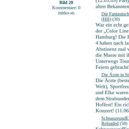
(12.03.05) Part
Bild 20
alten Bekannten
Kommentare: 0
mirko-sn
Die Fantastisc
(HH)
(30)
War ein echt ge
der „Color Lin
Hamburg! Die F
4 haben nach la
Abstinenz mal w
die Masse mit i
Unterwegs Tou
Feiern gebracht
Die Ärzte in S
Die Ärzte (best
Welt), Sportfreu
und Elke waren
dem Stralsunder
Hoffest! Ein ric
Konzert! (11.06
SchnauzeundE
Reloaded
(58)