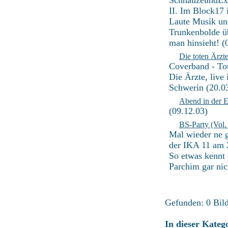
SchnauzeundEx 
II. Im Block17
Laute Musik un
Trunkenbolde ü
man hinsieht! (
Die toten Ärzt
Coverband - To
Die Ärzte, live
Schwerin (20.0
Abend in der E
(09.12.03)
BS-Party (Vol. 
Mal wieder ne g
der IKA 11 am 
So etwas kennt 
Parchim gar nic
Gefunden: 0 Bild(
In dieser Kateg