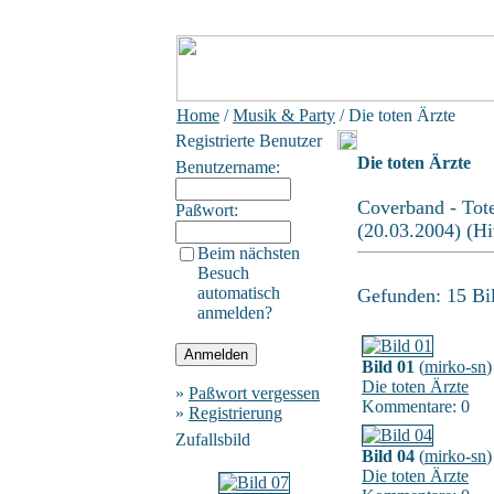
Home
/
Musik & Party
/ Die toten Ärzte
Registrierte Benutzer
Die toten Ärzte
Benutzername:
Coverband - Tot
Paßwort:
(20.03.2004) (Hi
Beim nächsten
Besuch
automatisch
Gefunden: 15 Bild
anmelden?
Bild 01
(
mirko-sn
)
Die toten Ärzte
»
Paßwort vergessen
Kommentare: 0
»
Registrierung
Zufallsbild
Bild 04
(
mirko-sn
)
Die toten Ärzte