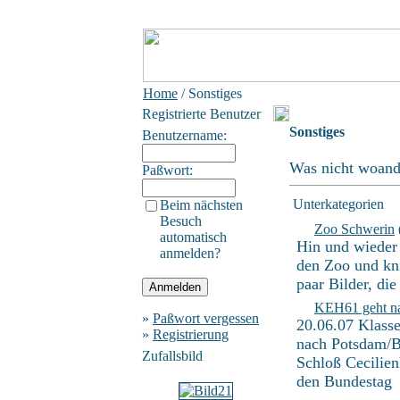
Home
/ Sonstiges
Registrierte Benutzer
Sonstiges
Benutzername:
Was nicht woande
Paßwort:
Unterkategorien
Beim nächsten
Besuch
Zoo Schwerin
automatisch
Hin und wieder
anmelden?
den Zoo und kn
paar Bilder, die
KEH61 geht na
»
Paßwort vergessen
20.06.07 Klass
»
Registrierung
nach Potsdam/Be
Zufallsbild
Schloß Cecilien
den Bundestag