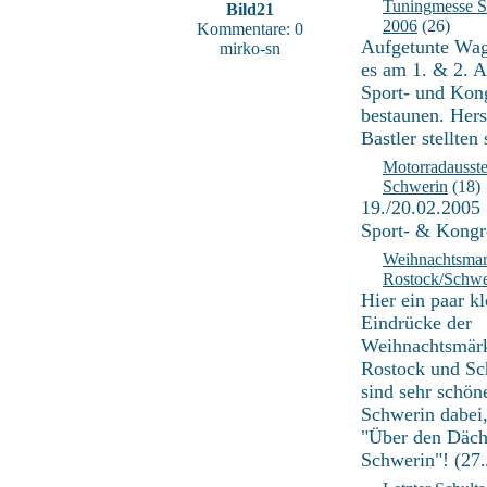
Tuningmesse S
Bild21
2006
(26)
Kommentare: 0
Aufgetunte Wag
mirko-sn
es am 1. & 2. Ap
Sport- und Kon
bestaunen. Hers
Bastler stellten 
Motorradausst
Schwerin
(18)
19./20.02.2005
Sport- & Kongr
Weihnachtsmar
Rostock/Schwe
Hier ein paar kl
Eindrücke der
Weihnachtsmärk
Rostock und Sc
sind sehr schön
Schwerin dabei,
"Über den Däch
Schwerin"! (27.