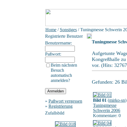
Home
/
Sonstiges
/ Tuningmesse Schwerin 2
Registrierte Benutzer
Tuningmesse Schw
Benutzername:
Aufgetunte Wagen
Paßwort:
Kongreßhalle zu b
vor. (Hits: 32767
Beim nächsten
Besuch
automatisch
anmelden?
Gefunden: 26 Bild
Bild 01
(
mirko-sn
)
»
Paßwort vergessen
Tuningmesse
»
Registrierung
Schwerin 2006
Zufallsbild
Kommentare: 0