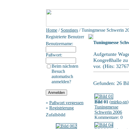
Home
/
Sonstiges
/ Tuningmesse Schwerin 2
Registrierte Benutzer
Tuningmesse Schw
Benutzername:
Aufgetunte Wagen
Paßwort:
Kongreßhalle zu b
vor. (Hits: 32767
Beim nächsten
Besuch
automatisch
anmelden?
Gefunden: 26 Bild
Bild 01
(
mirko-sn
)
»
Paßwort vergessen
Tuningmesse
»
Registrierung
Schwerin 2006
Zufallsbild
Kommentare: 0