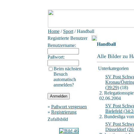
Home
/
Sport
/ Handball
Registrierte Benutzer
Handball
Benutzername:
Alle Bilder zu H
Paßwort:
Unterkategorien
Beim nächsten
Besuch
SV Post Schwe
automatisch
Kronau/Östrin
anmelden?
(39:29)
(18)
2. Relegationsspi
02.06.2004
SV Post Schwe
»
Paßwort vergessen
Bielefeld (34:2
»
Registrierung
2. Bundesliga vo
Zufallsbild
SV Post Schwe
Düsseldorf (26