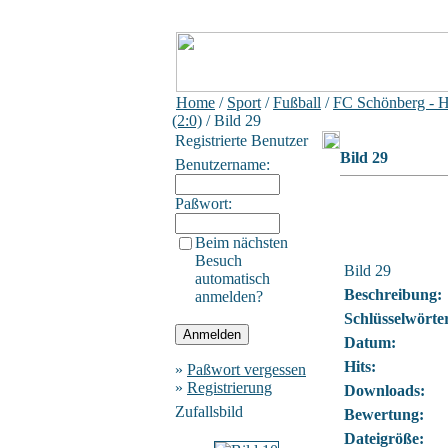
Home
/
Sport
/
Fußball
/
FC Schönberg - 
(2:0)
/ Bild 29
Registrierte Benutzer
Bild 29
Benutzername:
Paßwort:
Beim nächsten
Besuch
Bild 29
automatisch
Beschreibung:
anmelden?
Schlüsselwörte
Datum:
Hits:
»
Paßwort vergessen
»
Registrierung
Downloads:
Zufallsbild
Bewertung:
Dateigröße: