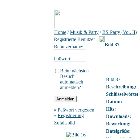
Home
/
Musik & Party
/
BS-Party (Vol. II)
Registrierte Benutzer
Bild 37
Benutzername:
Paßwort:
Beim nächsten
Besuch
Bild 37
automatisch
Beschreibung:
anmelden?
Schlüsselwörte
Datum:
Hits:
»
Paßwort vergessen
»
Registrierung
Downloads:
Zufallsbild
Bewertung:
Dateigröße: