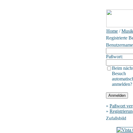
Home
/
Musik
Registrierte B
Benutzername
Paßwort:
Beim näch
Besuch
automatisc
anmelden?
»
Paßwort ver
»
Registrierun
Zufallsbild