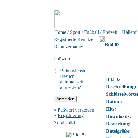
Home
/
Sport
/
Fußball
/
Freizeit – Hallenf
Registrierte Benutzer
Bild 02
Benutzername:
Paßwort:
Beim nächsten
Besuch
Bild 02
automatisch
Beschreibung:
anmelden?
Schlüsselwörte
Datum:
Hits:
»
Paßwort vergessen
»
Registrierung
Downloads:
Zufallsbild
Bewertung:
Dateigröße: