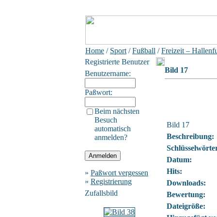
Home
/
Sport
/
Fußball
/
Freizeit – Hallenf
Registrierte Benutzer
Bild 17
Benutzername:
Paßwort:
Beim nächsten
Besuch
Bild 17
automatisch
Beschreibung:
anmelden?
Schlüsselwörte
Datum:
Hits:
»
Paßwort vergessen
»
Registrierung
Downloads:
Zufallsbild
Bewertung:
Dateigröße: