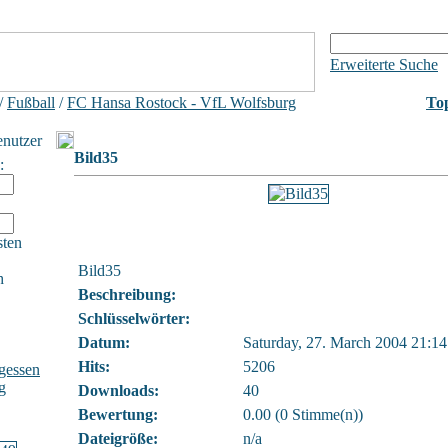
Erweiterte Suche
/
Fußball
/
FC Hansa Rostock - VfL Wolfsburg
Top
enutzer
Bild35
:
sten
Bild35
h
Beschreibung:
Schlüsselwörter:
Datum:
Saturday, 27. March 2004 21:14
Hits:
5206
gessen
g
Downloads:
40
Bewertung:
0.00 (0 Stimme(n))
Dateigröße:
n/a