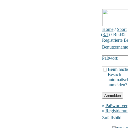
Home
/
Sport
(3:1)
/ Bild35
Registrierte B
Benutzername
Paßwort:
Beim näch
Besuch
automatisc
anmelden?
»
Paßwort ver
»
Registrierun
Zufallsbild