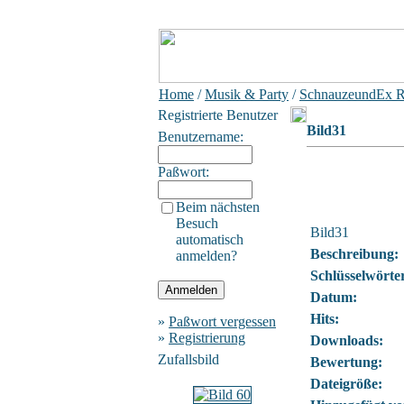
Home
/
Musik & Party
/
SchnauzeundEx R
Registrierte Benutzer
Bild31
Benutzername:
Paßwort:
Beim nächsten
Besuch
Bild31
automatisch
Beschreibung:
anmelden?
Schlüsselwörte
Datum:
Hits:
»
Paßwort vergessen
»
Registrierung
Downloads:
Zufallsbild
Bewertung:
Dateigröße: