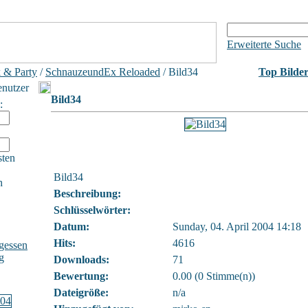
Erweiterte Suche
 & Party
/
SchnauzeundEx Reloaded
/ Bild34
Top Bilde
enutzer
Bild34
:
sten
Bild34
h
Beschreibung:
Schlüsselwörter:
Datum:
Sunday, 04. April 2004 14:18
Hits:
4616
gessen
g
Downloads:
71
Bewertung:
0.00 (0 Stimme(n))
Dateigröße:
n/a