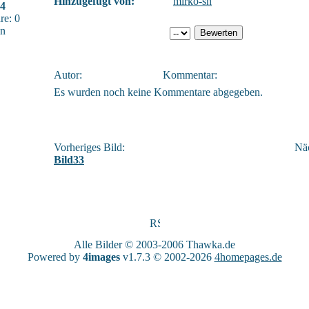
Hinzugefügt von:
mirko-sn
04
e: 0
sn
Autor:
Kommentar:
Es wurden noch keine Kommentare abgegeben.
Vorheriges Bild:
Näc
Bild33
Alle Bilder © 2003-2006
Thawka.de
Powered by
4images
v1.7.3 © 2002-2026
4homepages.de