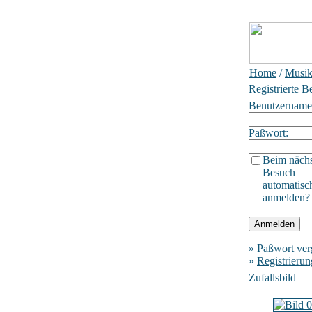
Home
/
Musik
Registrierte B
Benutzername
Paßwort:
Beim näch
Besuch
automatisc
anmelden?
»
Paßwort ver
»
Registrierun
Zufallsbild