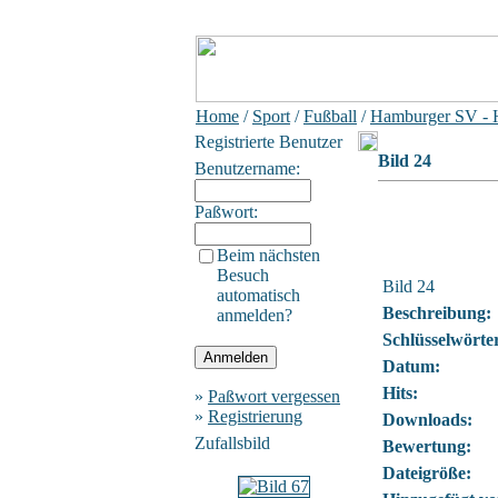
Home
/
Sport
/
Fußball
/
Hamburger SV - H
Registrierte Benutzer
Bild 24
Benutzername:
Paßwort:
Beim nächsten
Besuch
Bild 24
automatisch
Beschreibung:
anmelden?
Schlüsselwörte
Datum:
Hits:
»
Paßwort vergessen
»
Registrierung
Downloads:
Zufallsbild
Bewertung:
Dateigröße: