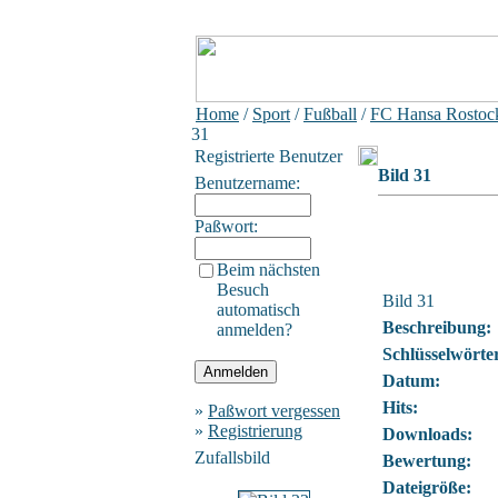
Home
/
Sport
/
Fußball
/
FC Hansa Rostock
31
Registrierte Benutzer
Bild 31
Benutzername:
Paßwort:
Beim nächsten
Besuch
Bild 31
automatisch
Beschreibung:
anmelden?
Schlüsselwörte
Datum:
Hits:
»
Paßwort vergessen
»
Registrierung
Downloads:
Zufallsbild
Bewertung:
Dateigröße: