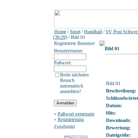
Home
/
Sport
/
Handball
/
SV Post Schwer
(39:29)
/ Bild 01
Registrierte Benutzer
Bild 01
Benutzername:
Paßwort:
Beim nächsten
Besuch
Bild 01
automatisch
Beschreibung:
anmelden?
Schlüsselwörte
Datum:
Hits:
»
Paßwort vergessen
»
Registrierung
Downloads:
Zufallsbild
Bewertung:
Dateigröße: