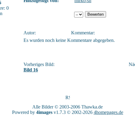
Hinzugefügt von:
mirko-sn
6
e: 0
sn
Autor:
Kommentar:
Es wurden noch keine Kommentare abgegeben.
Vorheriges Bild:
Näc
Bild 16
Alle Bilder © 2003-2006
Thawka.de
Powered by
4images
v1.7.3 © 2002-2026
4homepages.de