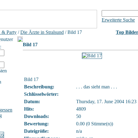
Erweiterte Suche
 & Party
/
Die Ärzte in Stralsund
/ Bild 17
Top Bilde
enutzer
Bild 17
:
sten
Bild 17
h
Beschreibung:
. . . das sieht man . . .
Schlüsselwörter:
Datum:
Thursday, 17. June 2004 16:23
Hits:
4809
gessen
g
Downloads:
50
Bewertung:
0.00 (0 Stimme(n))
Dateigröße:
n/a