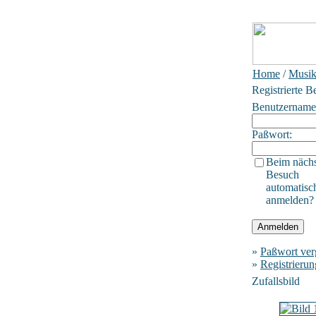
Home
/
Musik
Registrierte B
Benutzername
Paßwort:
Beim näch
Besuch
automatisc
anmelden?
»
Paßwort ver
»
Registrierun
Zufallsbild