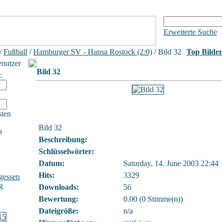
Erweiterte Suche
/
Fußball
/
Hamburger SV - Hansa Rostock (2:0)
/ Bild 32
Top Bilde
enutzer
Bild 32
:
sten
Bild 32
h
Beschreibung:
Schlüsselwörter:
Datum:
Saturday, 14. June 2003 22:44
Hits:
3329
gessen
g
Downloads:
56
Bewertung:
0.00 (0 Stimme(n))
Dateigröße:
n/a