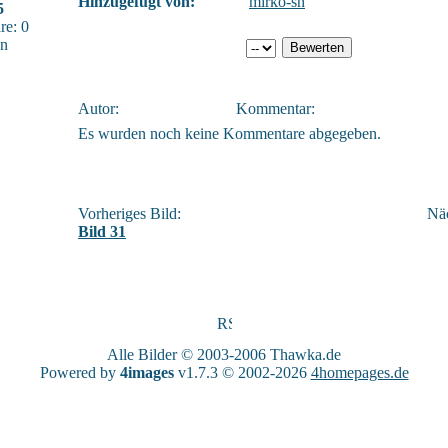
Hinzugefügt von:
mirko-sn
5
e: 0
sn
Autor:
Kommentar:
Es wurden noch keine Kommentare abgegeben.
Vorheriges Bild:
Näc
Bild 31
Alle Bilder © 2003-2006
Thawka.de
Powered by
4images
v1.7.3 © 2002-2026
4homepages.de