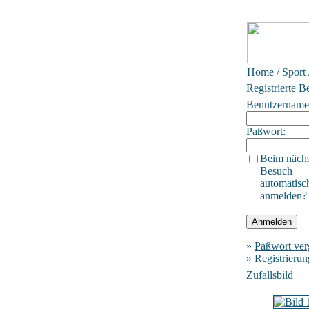
Home
/
Sport
Registrierte B
Benutzername
Paßwort:
Beim näch
Besuch
automatisc
anmelden?
»
Paßwort ver
»
Registrierun
Zufallsbild