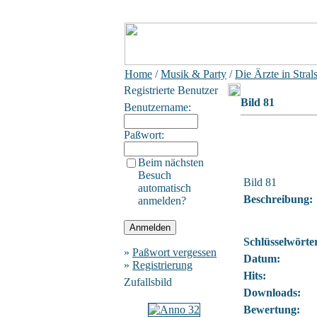
Home
/
Musik & Party
/
Die Ärzte in Stral
Registrierte Benutzer
Bild 81
Benutzername:
Paßwort:
Beim nächsten
Besuch
Bild 81
automatisch
Beschreibung:
anmelden?
Schlüsselwörte
»
Paßwort vergessen
Datum:
»
Registrierung
Hits:
Zufallsbild
Downloads:
Bewertung: