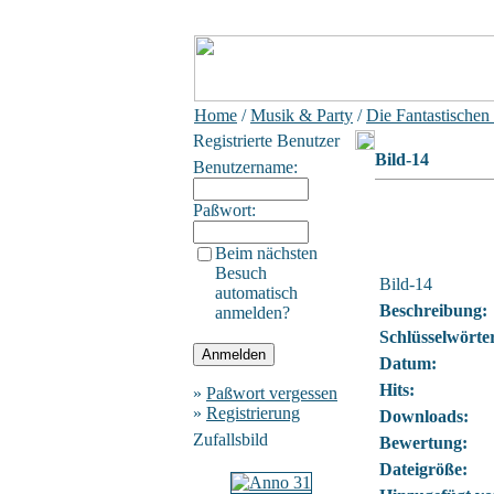
Home
/
Musik & Party
/
Die Fantastischen
Registrierte Benutzer
Bild-14
Benutzername:
Paßwort:
Beim nächsten
Besuch
Bild-14
automatisch
Beschreibung:
anmelden?
Schlüsselwörte
Datum:
Hits:
»
Paßwort vergessen
»
Registrierung
Downloads:
Zufallsbild
Bewertung:
Dateigröße: