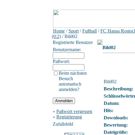
Home
/
Sport
/
Fußball
/
FC Hansa Rostock
(0:2)
/ Bild02
Registrierte Benutzer
Bild02
Benutzername:
Paßwort:
Beim nächsten
Besuch
Bild02
automatisch
Beschreibung:
anmelden?
Schlüsselwörte
Datum:
Hits:
»
Paßwort vergessen
»
Registrierung
Downloads:
Zufallsbild
Bewertung:
Dateigröße: