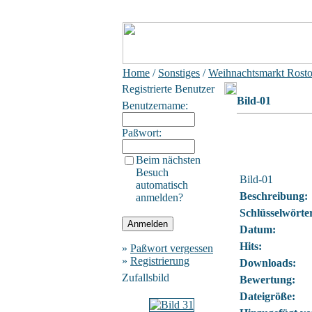
Home
/
Sonstiges
/
Weihnachtsmarkt Rost
Registrierte Benutzer
Bild-01
Benutzername:
Paßwort:
Beim nächsten
Besuch
Bild-01
automatisch
Beschreibung:
anmelden?
Schlüsselwörte
Datum:
Hits:
»
Paßwort vergessen
»
Registrierung
Downloads:
Zufallsbild
Bewertung:
Dateigröße: