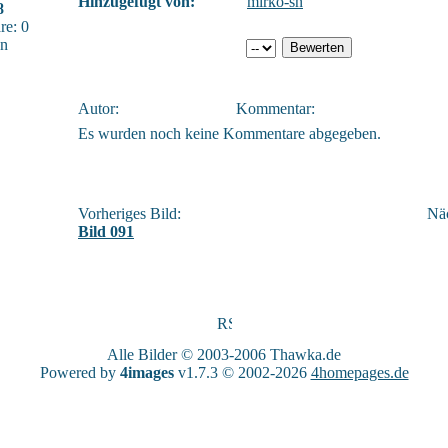
Hinzugefügt von:
mirko-sn
8
e: 0
sn
Autor:
Kommentar:
Es wurden noch keine Kommentare abgegeben.
Vorheriges Bild:
Näc
Bild 091
Alle Bilder © 2003-2006
Thawka.de
Powered by
4images
v1.7.3 © 2002-2026
4homepages.de