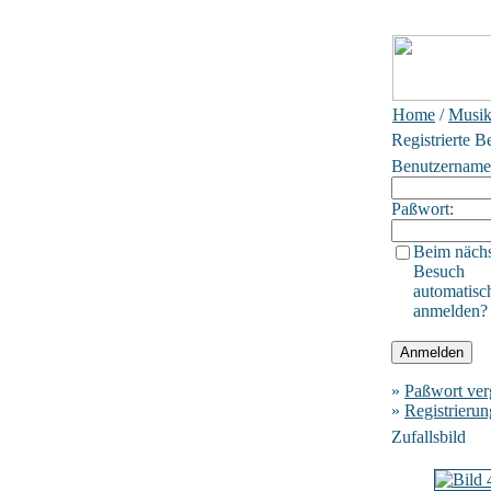
Home
/
Musik
Registrierte B
Benutzername
Paßwort:
Beim näch
Besuch
automatisc
anmelden?
»
Paßwort ver
»
Registrierun
Zufallsbild