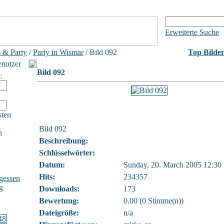
Erweiterte Suche
 & Party
/
Party in Wismar
/ Bild 092
Top Bilde
enutzer
Bild 092
:
sten
Bild 092
h
Beschreibung:
Schlüsselwörter:
Datum:
Sunday, 20. March 2005 12:30
Hits:
234357
gessen
g
Downloads:
173
Bewertung:
0.00 (0 Stimme(n))
Dateigröße:
n/a