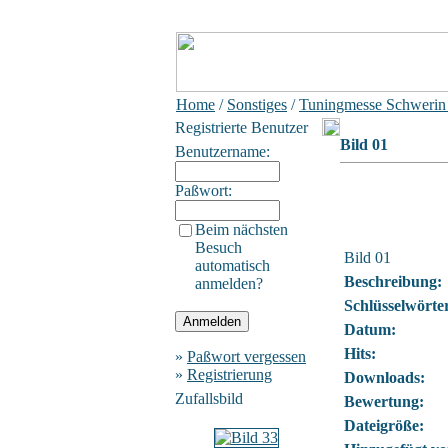
Home
/
Sonstiges
/
Tuningmesse Schwerin
Registrierte Benutzer
Bild 01
Benutzername:
Paßwort:
Beim nächsten
Besuch
Bild 01
automatisch
Beschreibung:
anmelden?
Schlüsselwörte
Datum:
Hits:
»
Paßwort vergessen
»
Registrierung
Downloads:
Zufallsbild
Bewertung:
Dateigröße: