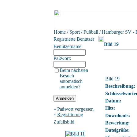
Home
/
Sport
/
Fußball
/
Hamburger SV - F
Registrierte Benutzer
Bild 19
Benutzername:
Paßwort:
Beim nächsten
Besuch
Bild 19
automatisch
Beschreibung:
anmelden?
Schlüsselwörte
Datum:
Hits:
»
Paßwort vergessen
»
Registrierung
Downloads:
Zufallsbild
Bewertung:
Dateigröße: