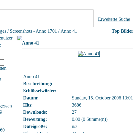
Erweiterte Suche
iges
/
Screenshots - Anno 1701
/ Anno 41
Top Bilde
enutzer
Anno 41
:
sten
Anno 41
h
Beschreibung:
Schlüsselwörter:
Datum:
Sunday, 15. October 2006 13:01
Hits:
3686
gessen
g
Downloads:
27
Bewertung:
0.00 (0 Stimme(n))
Dateigröße:
n/a