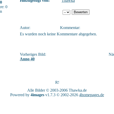
Hinzugefügt von:
Thawka
60
e: 0
sn
Autor:
Kommentar:
Es wurden noch keine Kommentare abgegeben.
Vorheriges Bild:
Näc
Anno 40
Alle Bilder © 2003-2006
Thawka.de
Powered by
4images
v1.7.3 © 2002-2026
4homepages.de