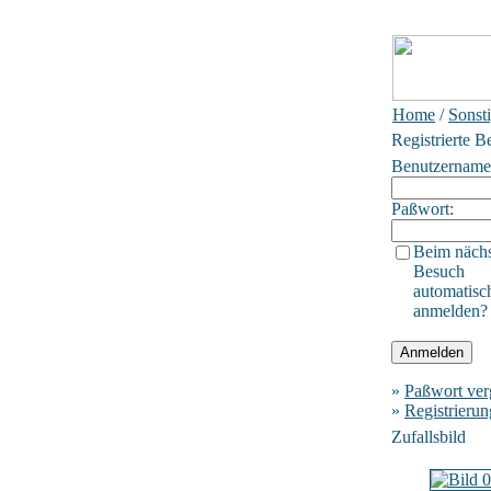
Home
/
Sonst
Registrierte B
Benutzername
Paßwort:
Beim näch
Besuch
automatisc
anmelden?
»
Paßwort ver
»
Registrierun
Zufallsbild