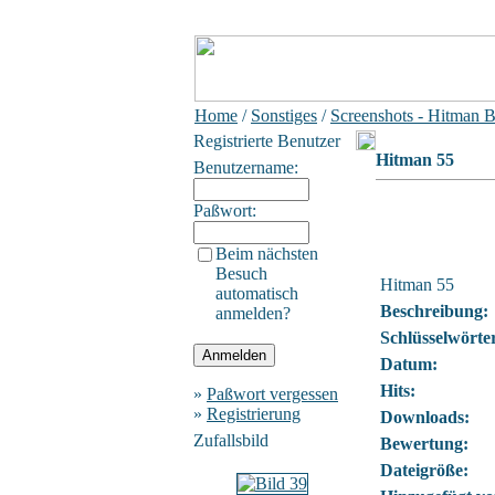
Home
/
Sonstiges
/
Screenshots - Hitman 
Registrierte Benutzer
Hitman 55
Benutzername:
Paßwort:
Beim nächsten
Besuch
Hitman 55
automatisch
Beschreibung:
anmelden?
Schlüsselwörte
Datum:
Hits:
»
Paßwort vergessen
»
Registrierung
Downloads:
Zufallsbild
Bewertung:
Dateigröße: