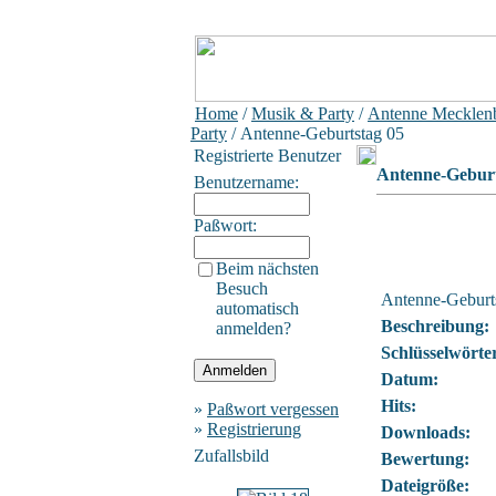
Home
/
Musik & Party
/
Antenne Mecklen
Party
/ Antenne-Geburtstag 05
Registrierte Benutzer
Antenne-Geburt
Benutzername:
Paßwort:
Beim nächsten
Besuch
Antenne-Geburt
automatisch
Beschreibung:
anmelden?
Schlüsselwörte
Datum:
Hits:
»
Paßwort vergessen
»
Registrierung
Downloads:
Zufallsbild
Bewertung:
Dateigröße: