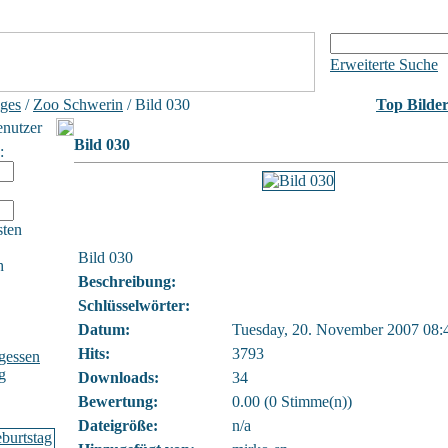
Erweiterte Suche
iges
/
Zoo Schwerin
/ Bild 030
Top Bilde
enutzer
Bild 030
:
sten
Bild 030
h
Beschreibung:
Schlüsselwörter:
Datum:
Tuesday, 20. November 2007 08:
Hits:
3793
gessen
g
Downloads:
34
Bewertung:
0.00 (0 Stimme(n))
Dateigröße:
n/a