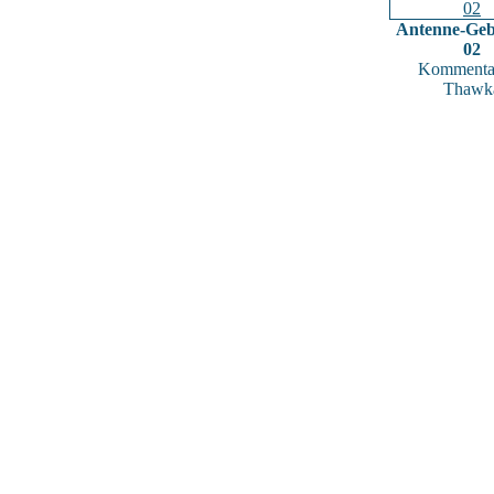
Antenne-Geb
02
Kommentar
Thawk