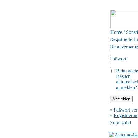
Home
/
Sonst
Registrierte B
Benutzername
Paßwort:
Beim näch
Besuch
automatisc
anmelden?
»
Paßwort ver
»
Registrierun
Zufallsbild