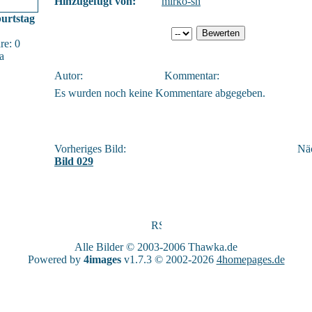
Hinzugefügt von:
mirko-sn
urtstag
e: 0
a
Autor:
Kommentar:
Es wurden noch keine Kommentare abgegeben.
Vorheriges Bild:
Näc
Bild 029
Alle Bilder © 2003-2006
Thawka.de
Powered by
4images
v1.7.3 © 2002-2026
4homepages.de