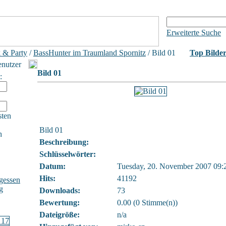
Erweiterte Suche
 & Party
/
BassHunter im Traumland Spornitz
/ Bild 01
Top Bilde
enutzer
Bild 01
:
sten
Bild 01
h
Beschreibung:
Schlüsselwörter:
Datum:
Tuesday, 20. November 2007 09:
Hits:
41192
gessen
g
Downloads:
73
Bewertung:
0.00 (0 Stimme(n))
Dateigröße:
n/a