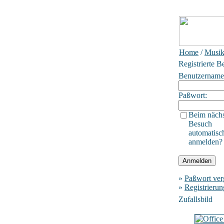
Home
/
Musik
Registrierte B
Benutzername
Paßwort:
Beim näch
Besuch
automatisc
anmelden?
»
Paßwort ver
»
Registrierun
Zufallsbild