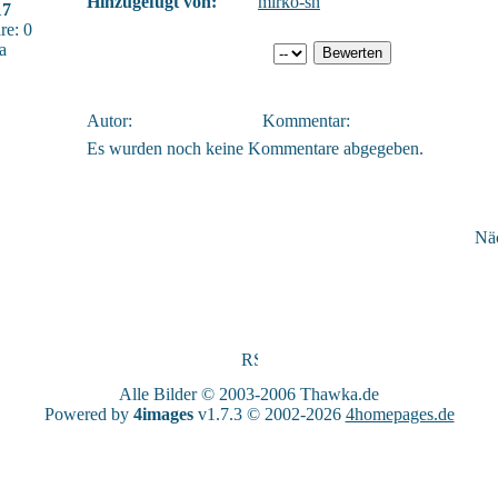
Hinzugefügt von:
mirko-sn
17
e: 0
a
Autor:
Kommentar:
Es wurden noch keine Kommentare abgegeben.
Näc
Alle Bilder © 2003-2006
Thawka.de
Powered by
4images
v1.7.3 © 2002-2026
4homepages.de