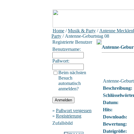
Home
/
Musik & Party
/
Antenne Mecklen
Party
/ Antenne-Geburtstag 08
Registrierte Benutzer
Antenne-Geburt
Benutzername:
Paßwort:
Beim nächsten
Besuch
Antenne-Geburt
automatisch
Beschreibung:
anmelden?
Schlüsselwörte
Datum:
Hits:
»
Paßwort vergessen
»
Registrierung
Downloads:
Zufallsbild
Bewertung:
Dateigröße: