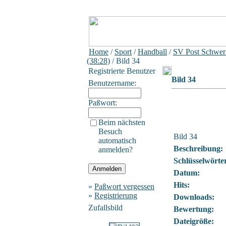
Home
/
Sport
/
Handball
/
SV Post Schweri
(38:28)
/ Bild 34
Registrierte Benutzer
Bild 34
Benutzername:
Paßwort:
Beim nächsten
Besuch
Bild 34
automatisch
Beschreibung:
anmelden?
Schlüsselwörte
Datum:
Hits:
»
Paßwort vergessen
»
Registrierung
Downloads:
Zufallsbild
Bewertung:
Dateigröße: