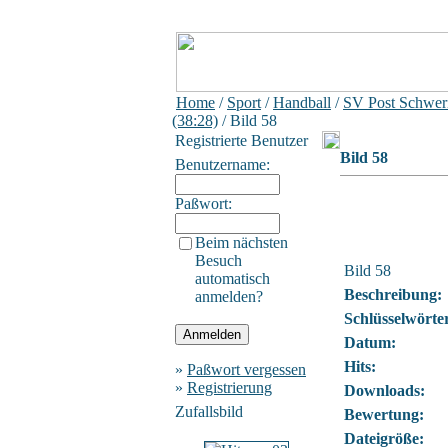
Home
/
Sport
/
Handball
/
SV Post Schweri
(38:28)
/ Bild 58
Registrierte Benutzer
Bild 58
Benutzername:
Paßwort:
Beim nächsten
Besuch
Bild 58
automatisch
Beschreibung:
anmelden?
Schlüsselwörte
Datum:
Hits:
»
Paßwort vergessen
»
Registrierung
Downloads:
Zufallsbild
Bewertung:
Dateigröße: