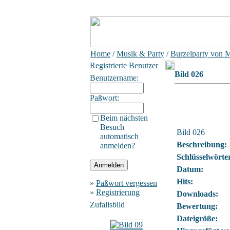
Home
/
Musik & Party
/
Burzelparty von 
Registrierte Benutzer
Bild 026
Benutzername:
Paßwort:
Beim nächsten
Besuch
Bild 026
automatisch
Beschreibung:
anmelden?
Schlüsselwörte
Datum:
Hits:
»
Paßwort vergessen
»
Registrierung
Downloads:
Zufallsbild
Bewertung:
Dateigröße: