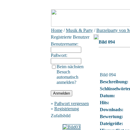
Home
/
Musik & Party
/
Burzelparty von 
Registrierte Benutzer
Bild 094
Benutzername:
Paßwort:
Beim nächsten
Besuch
Bild 094
automatisch
Beschreibung:
anmelden?
Schlüsselwörte
Datum:
Hits:
»
Paßwort vergessen
»
Registrierung
Downloads:
Zufallsbild
Bewertung:
Dateigröße: