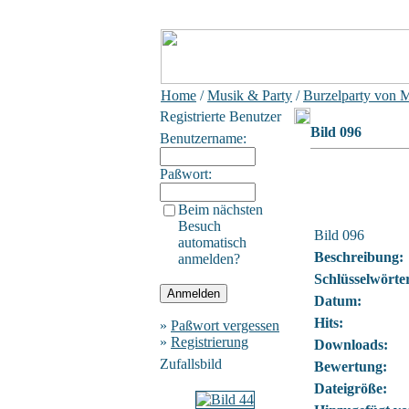
Home
/
Musik & Party
/
Burzelparty von 
Registrierte Benutzer
Bild 096
Benutzername:
Paßwort:
Beim nächsten
Besuch
Bild 096
automatisch
Beschreibung:
anmelden?
Schlüsselwörte
Datum:
Hits:
»
Paßwort vergessen
»
Registrierung
Downloads:
Zufallsbild
Bewertung:
Dateigröße: