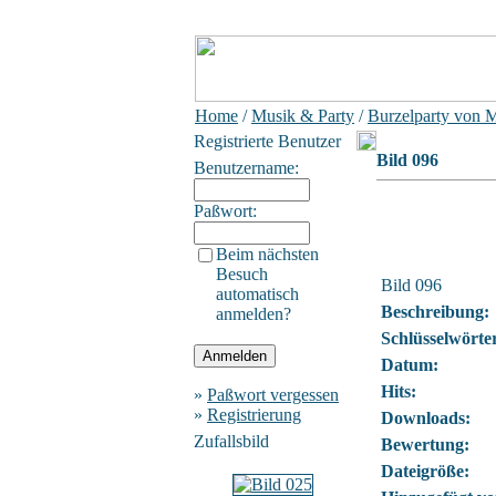
Home
/
Musik & Party
/
Burzelparty von 
Registrierte Benutzer
Bild 096
Benutzername:
Paßwort:
Beim nächsten
Besuch
Bild 096
automatisch
Beschreibung:
anmelden?
Schlüsselwörte
Datum:
Hits:
»
Paßwort vergessen
»
Registrierung
Downloads:
Zufallsbild
Bewertung:
Dateigröße: