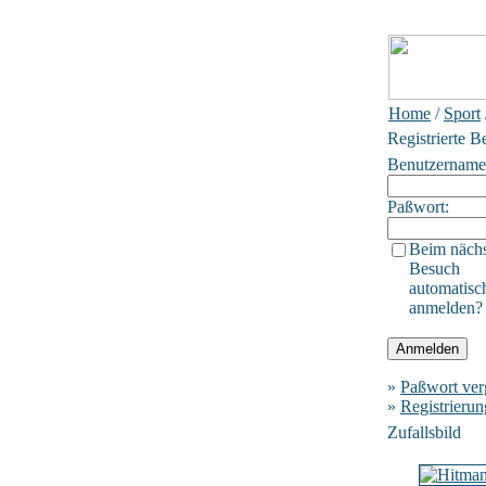
Home
/
Sport
Registrierte B
Benutzername
Paßwort:
Beim näch
Besuch
automatisc
anmelden?
»
Paßwort ver
»
Registrierun
Zufallsbild