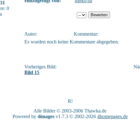
Hinzugefügt von:
mirko-sn
31
e: 0
a
Autor:
Kommentar:
Es wurden noch keine Kommentare abgegeben.
Vorheriges Bild:
Näc
Bild 15
Alle Bilder © 2003-2006
Thawka.de
Powered by
4images
v1.7.3 © 2002-2026
4homepages.de