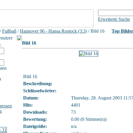
Erweiterte Suche
/
Fußball
/
Hannover 96 - Hansa Rostock (3:3)
/ Bild 16
Top Bilde
enutzer
Bild 16
:
sten
Bild 16
h
Beschreibung:
Schlüsselwörter:
Datum:
Thursday, 28. August 2003 11:5
Hits:
4401
gessen
g
Downloads:
73
Bewertung:
0.00 (0 Stimme(n))
Dateigröße:
n/a