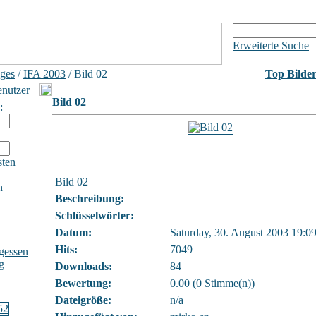
Erweiterte Suche
iges
/
IFA 2003
/ Bild 02
Top Bilde
enutzer
Bild 02
:
sten
Bild 02
h
Beschreibung:
Schlüsselwörter:
Datum:
Saturday, 30. August 2003 19:0
Hits:
7049
gessen
g
Downloads:
84
Bewertung:
0.00 (0 Stimme(n))
Dateigröße:
n/a