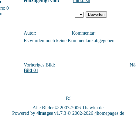
Hinzugefügt von:
mirko-sn
2
e: 0
sn
Autor:
Kommentar:
Es wurden noch keine Kommentare abgegeben.
Vorheriges Bild:
Näc
Bild 01
Alle Bilder © 2003-2006
Thawka.de
Powered by
4images
v1.7.3 © 2002-2026
4homepages.de