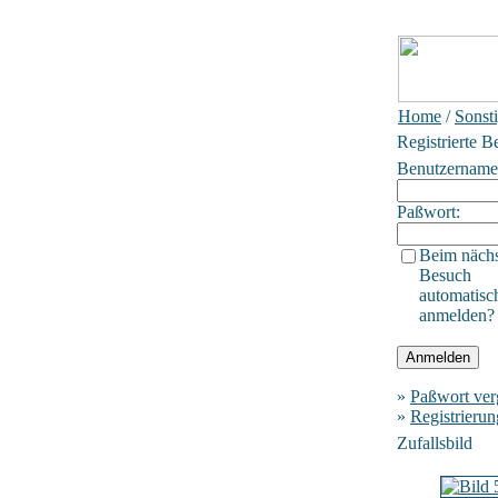
Home
/
Sonst
Registrierte B
Benutzername
Paßwort:
Beim näch
Besuch
automatisc
anmelden?
»
Paßwort ver
»
Registrierun
Zufallsbild