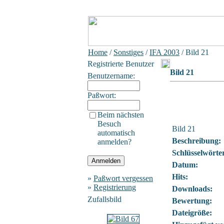
Home
/
Sonstiges
/
IFA 2003
/ Bild 21
Registrierte Benutzer
Bild 21
Benutzername:
Paßwort:
Beim nächsten
Besuch
Bild 21
automatisch
Beschreibung:
anmelden?
Schlüsselwörte
Datum:
Hits:
»
Paßwort vergessen
»
Registrierung
Downloads:
Zufallsbild
Bewertung:
Dateigröße: