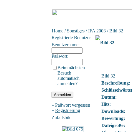
Home
/
Sonstiges
/
IFA 2003
/ Bild 32
Registrierte Benutzer
Bild 32
Benutzername:
Paßwort:
Beim nächsten
Besuch
Bild 32
automatisch
Beschreibung:
anmelden?
Schlüsselwörte
Datum:
Hits:
»
Paßwort vergessen
»
Registrierung
Downloads:
Zufallsbild
Bewertung:
Dateigröße: