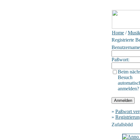
Home
/
Musik
Registrierte B
Benutzername
Paßwort:
Beim näch
Besuch
automatisc
anmelden?
»
Paßwort ver
»
Registrierun
Zufallsbild