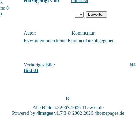
Hinzugefügt von:
mirko-sn
03
e: 0
a
Autor:
Kommentar:
Es wurden noch keine Kommentare abgegeben.
Vorheriges Bild:
Näc
Bild 04
Alle Bilder © 2003-2006
Thawka.de
Powered by
4images
v1.7.3 © 2002-2026
4homepages.de