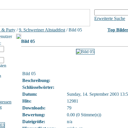
Erweiterte Suche
 & Party
/
9. Schweriner Altstadtfest
/ Bild 05
Top Bilde
enutzer
Bild 05
:
sten
Bild 05
h
Beschreibung:
Schlüsselwörter:
Datum:
Sunday, 14. September 2003 13:
Hits:
12981
gessen
g
Downloads:
79
Bewertung:
0.00 (0 Stimme(n))
Dateigröße:
n/a