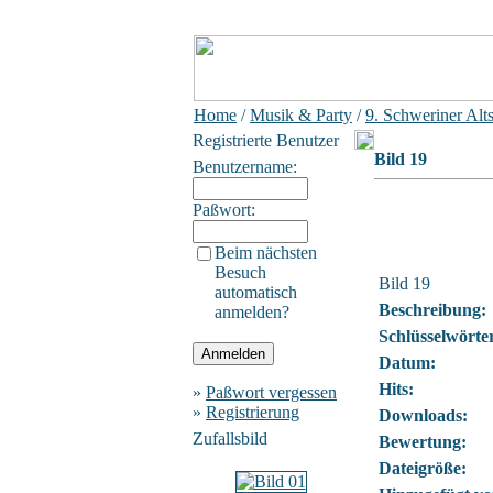
Home
/
Musik & Party
/
9. Schweriner Alts
Registrierte Benutzer
Bild 19
Benutzername:
Paßwort:
Beim nächsten
Besuch
Bild 19
automatisch
Beschreibung:
anmelden?
Schlüsselwörte
Datum:
Hits:
»
Paßwort vergessen
»
Registrierung
Downloads:
Zufallsbild
Bewertung:
Dateigröße: