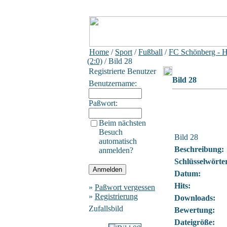
Home
/
Sport
/
Fußball
/
FC Schönberg - 
(2:0)
/ Bild 28
Registrierte Benutzer
Bild 28
Benutzername:
Paßwort:
Beim nächsten
Besuch
Bild 28
automatisch
Beschreibung:
anmelden?
Schlüsselwörte
Datum:
Hits:
»
Paßwort vergessen
»
Registrierung
Downloads:
Zufallsbild
Bewertung:
Dateigröße: