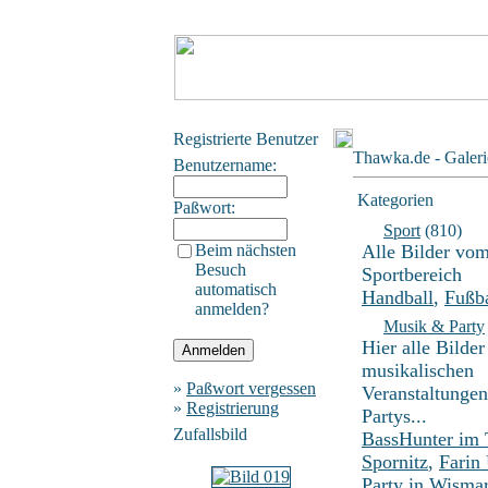
Registrierte Benutzer
Thawka.de - Galeri
Benutzername:
Kategorien
Paßwort:
Sport
(810)
Beim nächsten
Alle Bilder vo
Besuch
Sportbereich
automatisch
Handball
,
Fußba
anmelden?
Musik & Party
Hier alle Bilder
musikalischen
»
Paßwort vergessen
Veranstaltunge
»
Registrierung
Partys...
Zufallsbild
BassHunter im
Spornitz
,
Farin
Party in Wisma