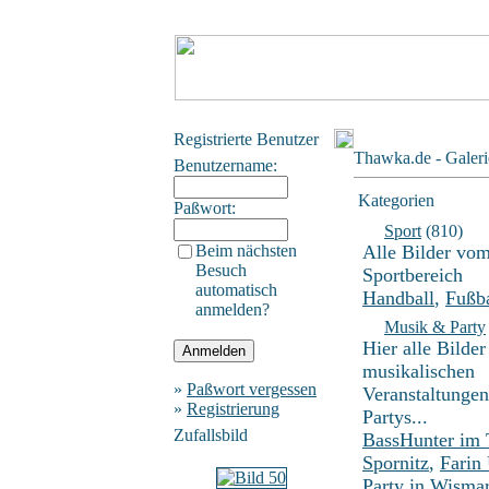
Registrierte Benutzer
Thawka.de - Galeri
Benutzername:
Kategorien
Paßwort:
Sport
(810)
Beim nächsten
Alle Bilder vo
Besuch
Sportbereich
automatisch
Handball
,
Fußba
anmelden?
Musik & Party
Hier alle Bilder
musikalischen
»
Paßwort vergessen
Veranstaltunge
»
Registrierung
Partys...
Zufallsbild
BassHunter im
Spornitz
,
Farin
Party in Wisma