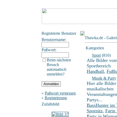
Registrierte Benutzer
Thawka.de - Galeri
Benutzername:
Kategorien
Paßwort:
Sport
(810)
Beim nächsten
Alle Bilder vo
Besuch
Sportbereich
automatisch
Handball
,
Fußba
anmelden?
Musik & Party
Hier alle Bilder
musikalischen
»
Paßwort vergessen
Veranstaltunge
»
Registrierung
Partys...
Zufallsbild
BassHunter im
Spornitz
,
Farin
Party in Wisma