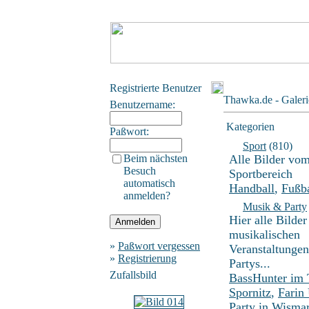
Registrierte Benutzer
Thawka.de - Galeri
Benutzername:
Kategorien
Paßwort:
Sport
(810)
Beim nächsten
Alle Bilder vo
Besuch
Sportbereich
automatisch
Handball
,
Fußba
anmelden?
Musik & Party
Hier alle Bilder
musikalischen
»
Paßwort vergessen
Veranstaltunge
»
Registrierung
Partys...
Zufallsbild
BassHunter im
Spornitz
,
Farin
Party in Wisma