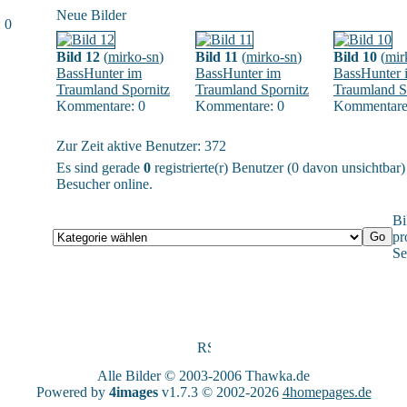
Neue Bilder
 0
Bild 12
(
mirko-sn
)
Bild 11
(
mirko-sn
)
Bild 10
(
mir
BassHunter im
BassHunter im
BassHunter 
Traumland Spornitz
Traumland Spornitz
Traumland S
Kommentare: 0
Kommentare: 0
Kommentare
Zur Zeit aktive Benutzer: 372
Es sind gerade
0
registrierte(r) Benutzer (0 davon unsichtbar
Besucher online.
Bi
pr
Se
Alle Bilder © 2003-2006
Thawka.de
Powered by
4images
v1.7.3 © 2002-2026
4homepages.de