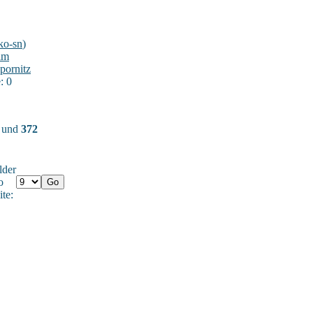
ko-sn
)
im
pornitz
: 0
) und
372
lder
o
ite: