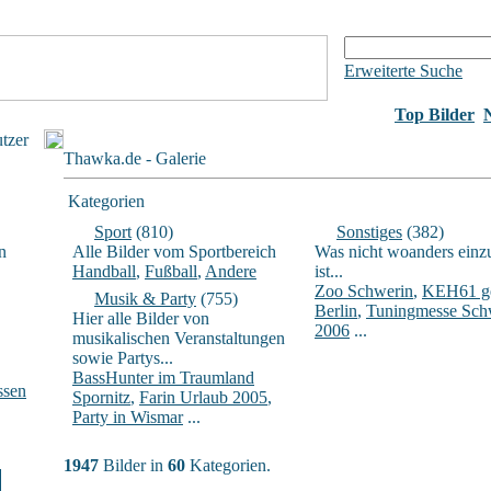
Erweiterte Suche
Top Bilder
utzer
Thawka.de - Galerie
Kategorien
Sport
(810)
Sonstiges
(382)
n
Alle Bilder vom Sportbereich
Was nicht woanders einz
Handball
,
Fußball
,
Andere
ist...
Zoo Schwerin
,
KEH61 ge
Musik & Party
(755)
Berlin
,
Tuningmesse Sch
Hier alle Bilder von
2006
...
musikalischen Veranstaltungen
sowie Partys...
BassHunter im Traumland
ssen
Spornitz
,
Farin Urlaub 2005
,
Party in Wismar
...
1947
Bilder in
60
Kategorien.