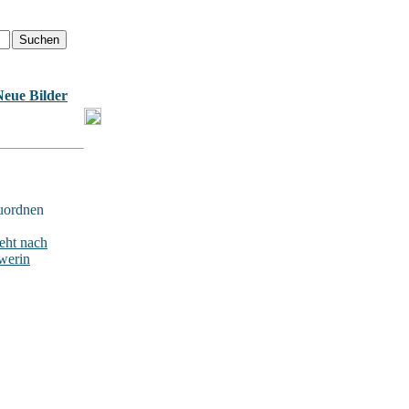
Neue Bilder
uordnen
ht nach
werin